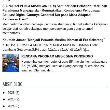
(LAPORAN PENGEMBANGAN DIRI) Seminar dan Pelatihan "Merubah
Paradigma Mengajar dan Meningkatkan Kompetensi Penguasaan
Aplikasi Digital Gurunya Generasi Net pada Masa Adaptasi
Kebiasaan Baru"
Mempertimbangkan berbagai permasalahan yang timbul selama kebijakan
belajar dari rumah sekaligus mempersiapkan guru yang terampil
memanfaatk...
Khutbah Jumat "Menjadi Pemuda Muslim Idaman di Era Sekarang"
KHUTBAH JUMAT 4 KRITERIA PEMUDA MUSLIM IDAMAN Oleh:
Bambang Setyawan,S.Pd إِنّ الْحَمْدَ ِللهِ نَحْمَدُهُ وَنَسْتَعِيْنُهُ وَنَس...
RENCANA PROGRAM MGBK SMA PONOROGO
Pengembangan kompetensi guru BK melalui komunitas guru
BK (MGBK) menjadi sesuatu yang penting di era disrupsi
saat ini. Oleh sebab it...
ARSIP BLOG
►
2026
(2)
►
2025
(2)
►
2024
(6)