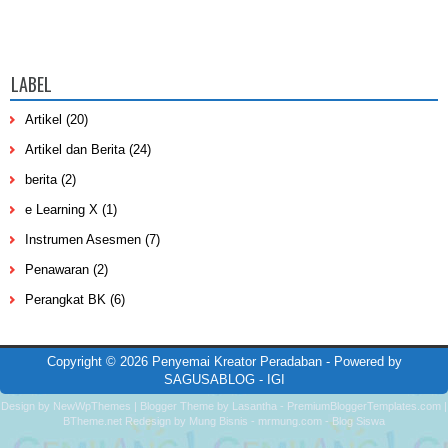
LABEL
Artikel
(20)
Artikel dan Berita
(24)
berita
(2)
e Learning X
(1)
Instrumen Asesmen
(7)
Penawaran
(2)
Perangkat BK
(6)
Copyright ©
2026
Penyemai Kreator Peradaban
- Powered by
SAGUSABLOG
-
IGI
Design by
NewWpThemes
| Blogger Theme by
Lasantha
-
PremiumBloggerTemplates.com
|
BTheme.net
Redesign by
Mung Bisnis
-
mrmung.com
-
Blog Siswa