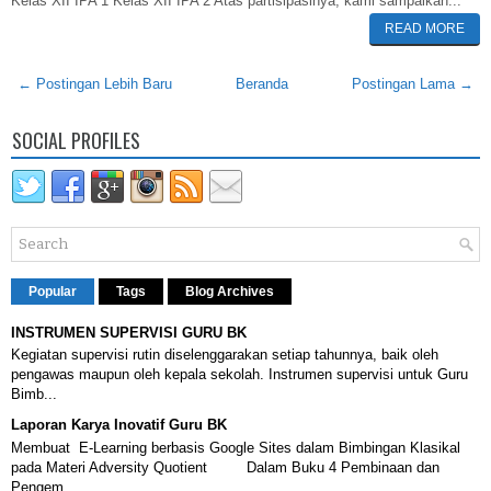
Kelas XII IPA 1 Kelas XII IPA 2 Atas partisipasinya, kami sampaikan...
READ MORE
← Postingan Lebih Baru
Beranda
Postingan Lama →
SOCIAL PROFILES
Popular
Tags
Blog Archives
INSTRUMEN SUPERVISI GURU BK
Kegiatan supervisi rutin diselenggarakan setiap tahunnya, baik oleh
pengawas maupun oleh kepala sekolah. Instrumen supervisi untuk Guru
Bimb...
Laporan Karya Inovatif Guru BK
Membuat E-Learning berbasis Google Sites dalam Bimbingan Klasikal
pada Materi Adversity Quotient Dalam Buku 4 Pembinaan dan
Pengem...